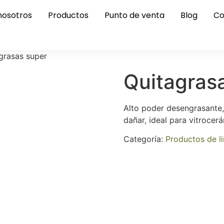
nosotros
Productos
Punto de venta
Blog
Co
grasas super
Quitagras
Alto poder desengrasante,
dañar, ideal para vitrocerá
Categoría:
Productos de l