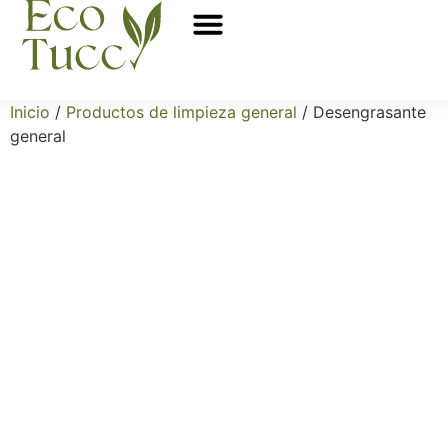
Sobre nosotros
Puntos de venta
Inicio
/
Productos de limpieza general
/ Desengrasante
general